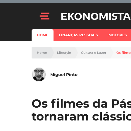
HOME
FINANÇAS PESSOAIS
MOTORES
Home
Lifestyle
Cultura e Lazer
Os filme
Miguel Pinto
Os filmes da Pá
tornaram clássi