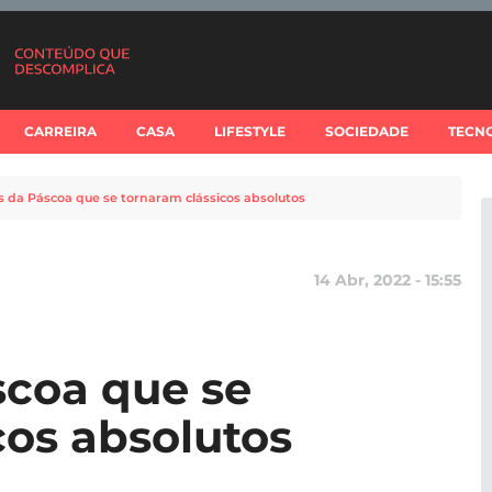
CARREIRA
CASA
LIFESTYLE
SOCIEDADE
TECN
s da Páscoa que se tornaram clássicos absolutos
14 Abr, 2022 - 15:55
scoa que se
cos absolutos