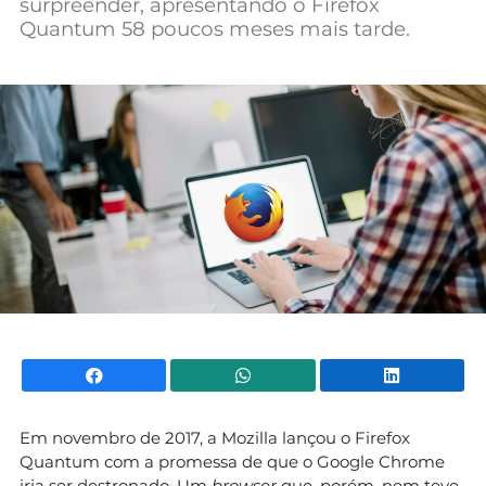
surpreender, apresentando o Firefox
Mundial 2026
Quantum 58 poucos meses mais tarde.
Facebook
WhatsApp
Li
Em novembro de 2017, a Mozilla lançou o Firefox
Quantum com a promessa de que o Google Chrome
iria ser destronado. Um
browser
que, porém, nem teve