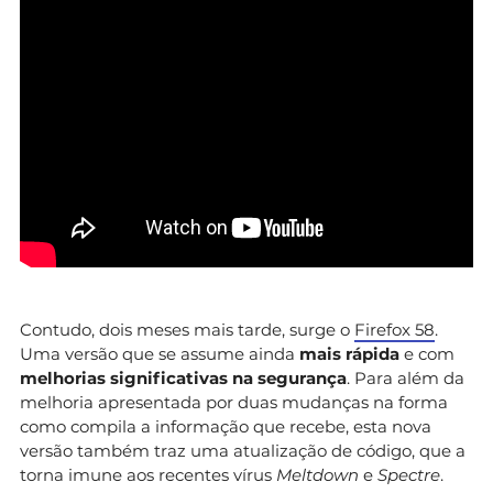
Contudo, dois meses mais tarde, surge o
Firefox 58
.
Uma versão que se assume ainda
mais rápida
e com
melhorias significativas na segurança
. Para além da
melhoria apresentada por duas mudanças na forma
como compila a informação que recebe, esta nova
versão também traz uma atualização de código, que a
torna imune aos recentes vírus
Meltdown
e
Spectre
.