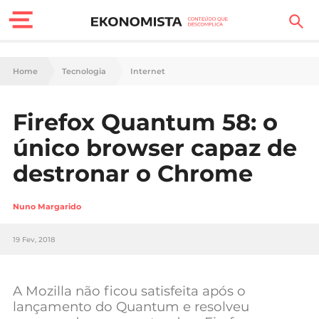
Finanças Pessoais
Home
Tecnologia
Internet
Motores
Firefox Quantum 58: o
Carreira
único browser capaz de
Casa
destronar o Chrome
Lifestyle
Nuno Margarido
Sociedade
19 Fev, 2018
Tecnologia
A Mozilla não ficou satisfeita após o
Negócios
lançamento do Quantum e resolveu