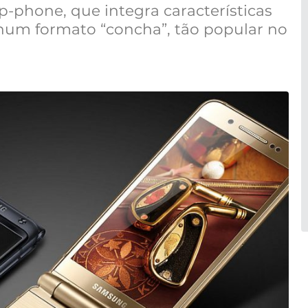
-phone, que integra características
num formato “concha”, tão popular no