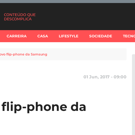
CARREIRA
CASA
LIFESTYLE
SOCIEDADE
TECN
ovo flip-phone da Samsung
01 Jun, 2017 - 09:00
flip-phone da