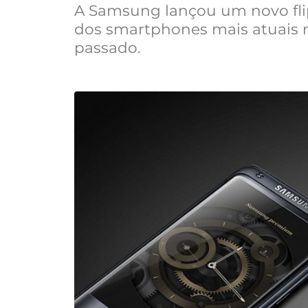
A Samsung lançou um novo flip
dos smartphones mais atuais 
passado.