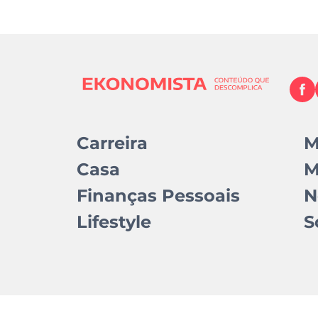
Carreira
M
Casa
M
Finanças Pessoais
N
Lifestyle
S