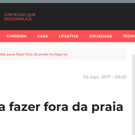
CARREIRA
CASA
LIFESTYLE
SOCIEDADE
TECN
ades para fazer fora da praia no Algarve
03 Ago, 2017 - 09:22
a fazer fora da praia