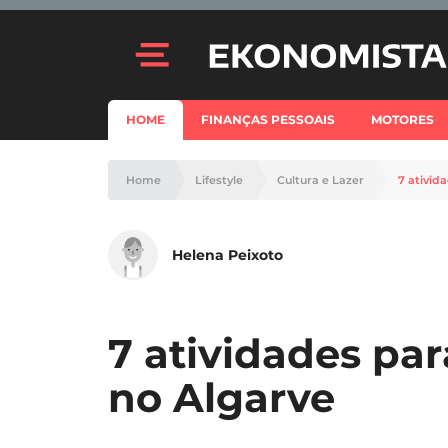
HOME
FINANÇAS PESSOAIS
MOTORES
Home
Lifestyle
Cultura e Lazer
7 ativid
Helena Peixoto
7 atividades par
no Algarve