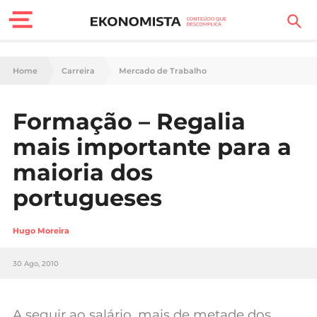
Finanças Pessoais
Home
Carreira
Mercado de Trabalho
Motores
Formação – Regalia
Carreira
mais importante para a
Casa
maioria dos
portugueses
Lifestyle
Sociedade
Hugo Moreira
Tecnologia
30 Ago, 2010
Negócios
A seguir ao salário, mais de metade dos