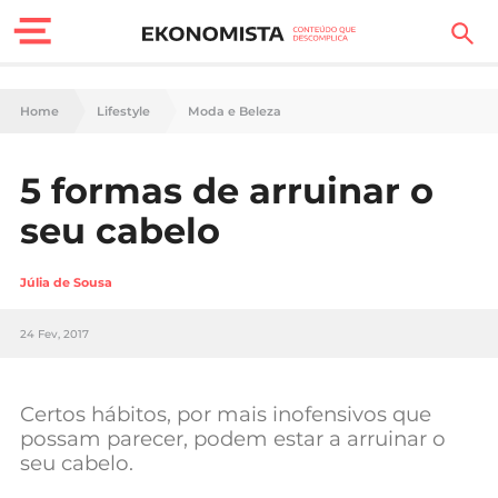
Finanças Pessoais
Home
Lifestyle
Moda e Beleza
Motores
5 formas de arruinar o
Carreira
seu cabelo
Casa
Júlia de Sousa
Lifestyle
24 Fev, 2017
Sociedade
Tecnologia
Certos hábitos, por mais inofensivos que
possam parecer, podem estar a arruinar o
seu cabelo.
Negócios