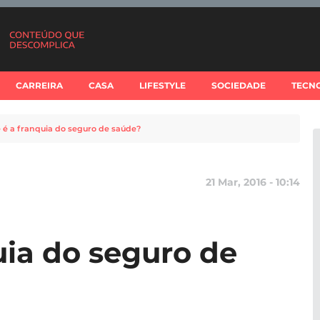
CARREIRA
CASA
LIFESTYLE
SOCIEDADE
TECN
 é a franquia do seguro de saúde?
21 Mar, 2016 - 10:14
uia do seguro de