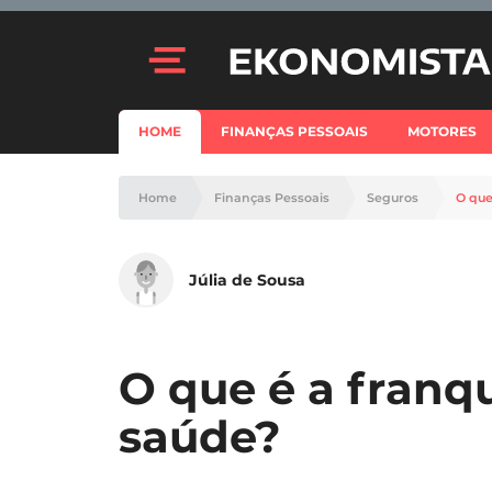
HOME
FINANÇAS PESSOAIS
MOTORES
Home
Finanças Pessoais
Seguros
O que
Júlia de Sousa
O que é a franq
saúde?