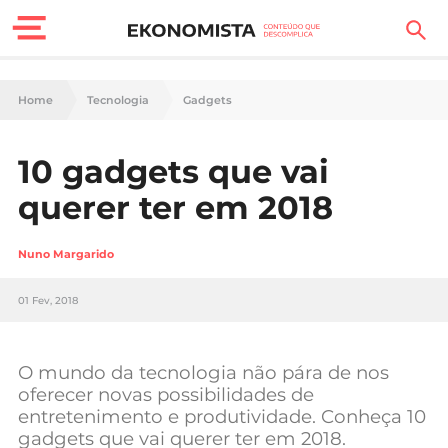
Finanças Pessoais
Home
Tecnologia
Gadgets
Motores
10 gadgets que vai
Carreira
querer ter em 2018
Casa
Nuno Margarido
Lifestyle
01 Fev, 2018
Sociedade
Tecnologia
O mundo da tecnologia não pára de nos
oferecer novas possibilidades de
entretenimento e produtividade. Conheça 10
Negócios
gadgets que vai querer ter em 2018.