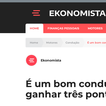
HOME
FINANÇAS PESSOAIS
MOTORES
Home
Motores
Condução
É um bom con
Ekonomista
É um bom condu
ganhar três pon