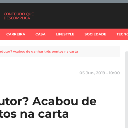
CARREIRA
CASA
LIFESTYLE
SOCIEDADE
TECN
dutor? Acabou de ganhar três pontos na carta
05 Jun, 2019 - 10:00
tor? Acabou de
tos na carta