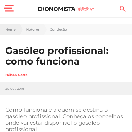
Finanças Pessoais
Home
Motores
Condução
Motores
Gasóleo profissional:
Carreira
como funciona
Casa
Nélson Costa
Lifestyle
20 Out, 2016
Sociedade
Tecnologia
Como funciona e a quem se destina o
gasóleo profissional. Conheça os concelhos
onde vai estar disponível o gasóleo
Negócios
profissional.