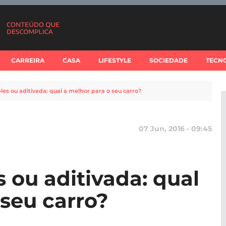
CARREIRA
CASA
LIFESTYLE
SOCIEDADE
TECN
les ou aditivada: qual a melhor para o seu carro?
07 Jun, 2016 - 09:45
 ou aditivada: qual
 seu carro?