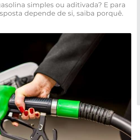
gasolina simples ou aditivada? E para
esposta depende de si, saiba porquê.