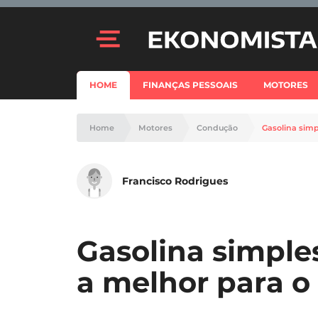
HOME
FINANÇAS PESSOAIS
MOTORES
Home
Motores
Condução
Gasolina simp
Francisco Rodrigues
Gasolina simples
a melhor para o