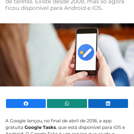
de tarefas. Existe desde 2008, mas só agora
Mundial 2026
ficou disponível para Android e iOS.
Facebook
WhatsApp
Li
A Google lançou, no final de abril de 2018, a app
gratuita
Google Tasks
, que está disponível para iOS e
Android. O Google Taks é um serviço que ajuda o