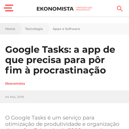
Finanças Pessoais
Home
Tecnologia
Apps e Software
Motores
Google Tasks: a app de
Carreira
que precisa para pôr
Casa
fim à procrastinação
Lifestyle
Ekonomista
Sociedade
04 Mai, 2018
Tecnologia
O Google Tasks é um serviço para
Negócios
otimização de produtividade e organização