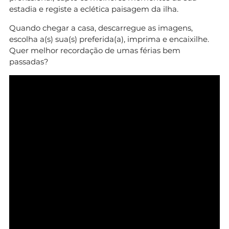
estadia e registe a eclética paisagem da ilha.
Quando chegar a casa, descarregue as imagens,
escolha a(s) sua(s) preferida(a), imprima e encaixilhe.
Quer melhor recordação de umas férias bem
passadas?