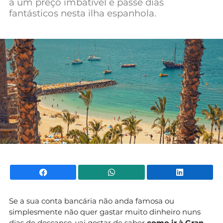
a um preço imbatível e passe dias
Mundial 2026
fantásticos nesta ilha espanhola.
Facebook
WhatsApp
Li
Se a sua conta bancária não anda famosa ou
simplesmente não quer gastar muito dinheiro nuns
dias de descanso, vai gostar de saber
como ir à Gran