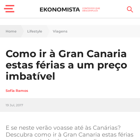
Finanças Pessoais
Home
Lifestyle
Viagens
Motores
Como ir à Gran Canaria
Carreira
estas férias a um preço
Casa
imbatível
Lifestyle
Sofia Ramos
Sociedade
19 Jul, 2017
Tecnologia
E se neste verão voasse até às Canárias?
Negócios
Descubra como ir à Gran Canaria estas férias