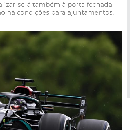
lizar-se-á também à porta fechada.
o há condições para ajuntamentos.