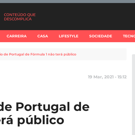
CARREIRA
CASA
LIFESTYLE
SOCIEDADE
TECN
 de Portugal de Fórmula 1 não terá público
19 Mar, 2021 - 15:12
de Portugal de
erá público