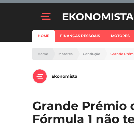
HOME
FINANÇAS PESSOAIS
MOTORES
Home
Motores
Condução
Grande Prémio
Ekonomista
Grande Prémio 
Fórmula 1 não t