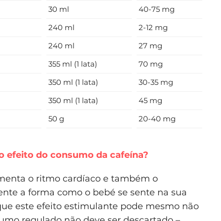
30 ml
40-75 mg
240 ml
2-12 mg
240 ml
27 mg
355 ml (1 lata)
70 mg
350 ml (1 lata)
30-35 mg
350 ml (1 lata)
45 mg
50 g
20-40 mg
 o efeito do consumo da cafeína?
umenta o ritmo cardíaco e também o
mente a forma como o bebé se sente na sua
que este efeito estimulante pode mesmo não
sumo regulado não deve ser descartado –