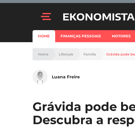
HOME
FINANÇAS PESSOAIS
MOTORES
Home
Lifestyle
Família
Grávida pode be
Luana Freire
Grávida pode be
Descubra a resp