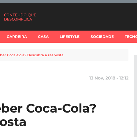
CARREIRA
CASA
LIFESTYLE
SOCIEDADE
TECN
ber Coca-Cola? Descubra a resposta
13 Nov, 2018 - 12:12
ber Coca-Cola?
osta