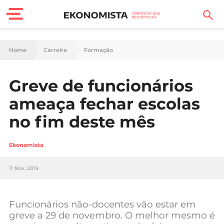
Finanças Pessoais
Home
Carreira
Formação
Motores
Greve de funcionários
Carreira
ameaça fechar escolas
Casa
no fim deste mês
Lifestyle
Ekonomista
Sociedade
11 Nov, 2019
Tecnologia
Funcionários não-docentes vão estar em
Negócios
greve a 29 de novembro. O melhor mesmo é