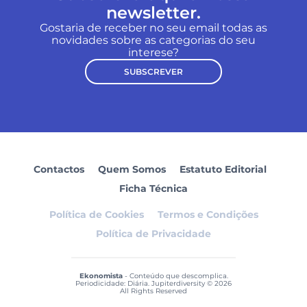
newsletter.
Gostaria de receber no seu email todas as
novidades sobre as categorias do seu
interese?
SUBSCREVER
Contactos
Quem Somos
Estatuto Editorial
Ficha Técnica
Política de Cookies
Termos e Condições
Política de Privacidade
Ekonomista
- Conteúdo que descomplica.
Periodicidade: Diária. Jupiterdiversity © 2026
All Rights Reserved