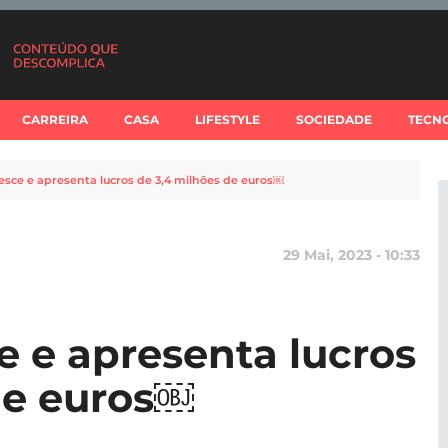
CARREIRA
CASA
LIFESTYLE
SOCIEDADE
TECN
esce e apresenta lucros de 3,4 milhões de euros￼
29 Mai, 2023 - 10:33
e e apresenta lucros
de euros￼