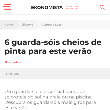
Finanças Pessoais
Home
Lifestyle
Cultura e Lazer
Motores
6 guarda-sóis cheios de
Carreira
pinta para este verão
Casa
Ekonomista
Lifestyle
18 Ago, 2017
Sociedade
Tecnologia
Um guarda-sol é essencial para que
se proteja do sol na praia ou na piscina.
Descubra os guarda-sóis mais giros para
Negócios
este verão.