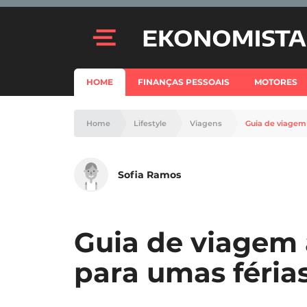
HOME
FINANÇAS PESSOAIS
MOTORES
Home
Lifestyle
Viagens
Guia de viagem 
Sofia Ramos
Guia de viagem 
para umas féria