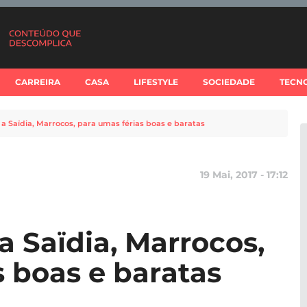
CARREIRA
CASA
LIFESTYLE
SOCIEDADE
TECN
a Saïdia, Marrocos, para umas férias boas e baratas
19 Mai, 2017 - 17:12
a Saïdia, Marrocos,
s boas e baratas