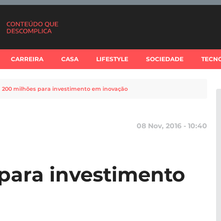
CARREIRA
CASA
LIFESTYLE
SOCIEDADE
TECN
 200 milhões para investimento em inovação
08 Nov, 2016 - 10:40
para investimento