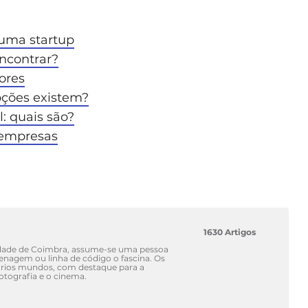
uma startup
encontrar?
ores
ções existem?
l: quais são?
 empresas
1630 Artigos
idade de Coimbra, assume-se uma pessoa
renagem ou linha de código o fascina. Os
vários mundos, com destaque para a
fotografia e o cinema.