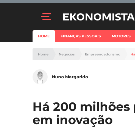
HOME
FINANÇAS PESSOAIS
MOTORES
Home
Negócios
Empreendedorismo
Há
Nuno Margarido
Há 200 milhões 
em inovação