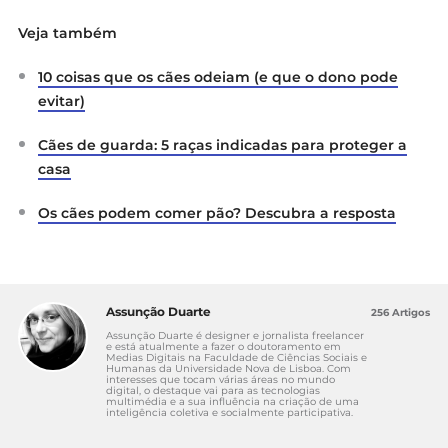
Veja também
10 coisas que os cães odeiam (e que o dono pode
evitar)
Cães de guarda: 5 raças indicadas para proteger a
casa
Os cães podem comer pão? Descubra a resposta
Assunção Duarte
256 Artigos
Assunção Duarte é designer e jornalista freelancer
e está atualmente a fazer o doutoramento em
Medias Digitais na Faculdade de Ciências Sociais e
Humanas da Universidade Nova de Lisboa. Com
interesses que tocam várias áreas no mundo
digital, o destaque vai para as tecnologias
multimédia e a sua influência na criação de uma
inteligência coletiva e socialmente participativa.