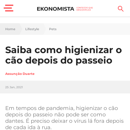
Finanças Pessoais
Home
Lifestyle
Pets
Motores
Saiba como higienizar o
Carreira
cão depois do passeio
Casa
Assunção Duarte
Lifestyle
25 Jan, 2021
Sociedade
Tecnologia
Em tempos de pandemia, higienizar o cão
depois do passeio não pode ser como
dantes. É preciso deixar o vírus lá fora depois
Negócios
de cada ida à rua.