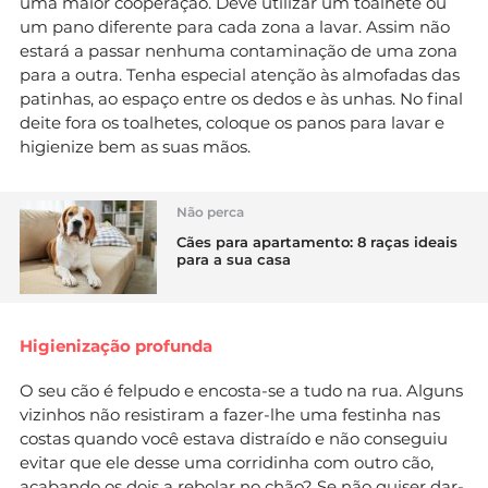
uma maior cooperação. Deve utilizar um toalhete ou
um pano diferente para cada zona a lavar. Assim não
estará a passar nenhuma contaminação de uma zona
para a outra. Tenha especial atenção às almofadas das
patinhas, ao espaço entre os dedos e às unhas. No final
deite fora os toalhetes, coloque os panos para lavar e
higienize bem as suas mãos.
Não perca
Cães para apartamento: 8 raças ideais
para a sua casa
Higienização profunda
O seu cão é felpudo e encosta-se a tudo na rua. Alguns
vizinhos não resistiram a fazer-lhe uma festinha nas
costas quando você estava distraído e não conseguiu
evitar que ele desse uma corridinha com outro cão,
acabando os dois a rebolar no chão? Se não quiser dar-