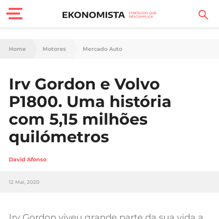
Finanças Pessoais
Home
Motores
Mercado Auto
Motores
Irv Gordon e Volvo
Carreira
P1800. Uma história
Casa
com 5,15 milhões
quilómetros
Lifestyle
Sociedade
David Afonso
Tecnologia
12 Mai, 2020
Negócios
Irv Gordon viveu grande parte da sua vida a