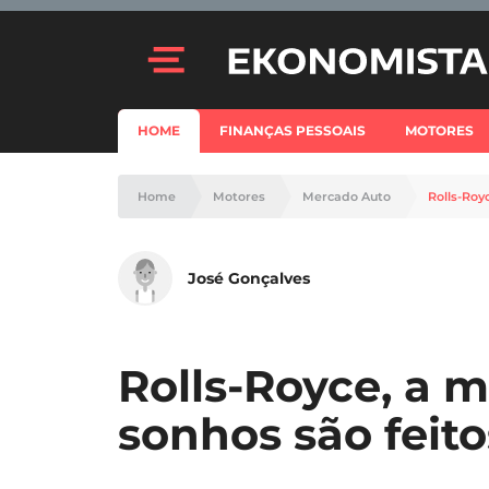
HOME
FINANÇAS PESSOAIS
MOTORES
Home
Motores
Mercado Auto
Rolls-Roy
José Gonçalves
Rolls-Royce, a 
sonhos são feito