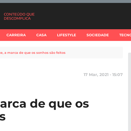
CARREIRA
CASA
LIFESTYLE
SOCIEDADE
TECN
ce, a marca de que os sonhos são feitos
17 Mar, 2021 - 15:07
marca de que os
s