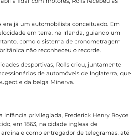
ábil a lidar com motores, Rolls recebeu as
s era já um automobilista conceituado. Em
locidade em terra, na Irlanda, guiando um
entanto, como o sistema de cronometragem
britânica não reconheceu o recorde.
vidades desportivas, Rolls criou, juntamente
essionários de automóveis de Inglaterra, que
ugeot e da belga Minerva.
 infância privilegiada, Frederick Henry Royce
ido, em 1863, na cidade inglesa de
ardina e como entregador de telegramas, até