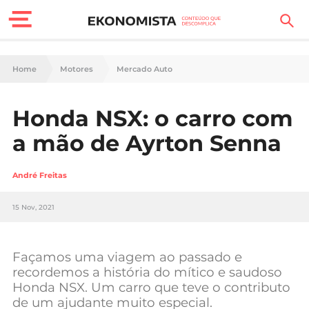
Finanças Pessoais
Home
Motores
Mercado Auto
Motores
Honda NSX: o carro com
Carreira
a mão de Ayrton Senna
Casa
André Freitas
Lifestyle
15 Nov, 2021
Sociedade
Tecnologia
Façamos uma viagem ao passado e
recordemos a história do mítico e saudoso
Honda NSX. Um carro que teve o contributo
Negócios
de um ajudante muito especial.