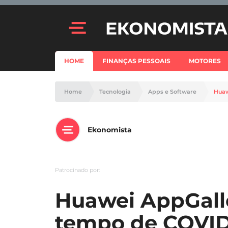
HOME
FINANÇAS PESSOAIS
MOTORES
Home
Tecnologia
Apps e Software
Huaw
Ekonomista
Patrocinado por:
Huawei AppGalle
tempo de COVID