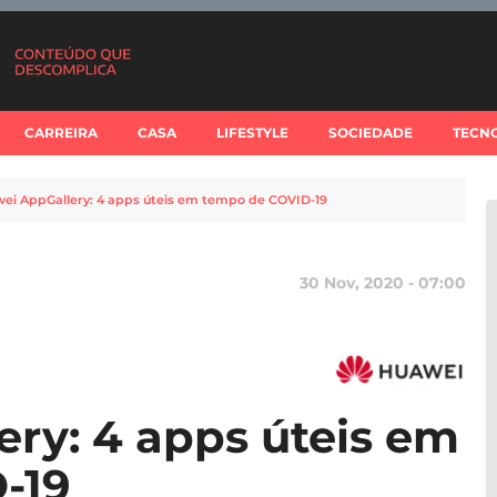
CARREIRA
CASA
LIFESTYLE
SOCIEDADE
TECN
ei AppGallery: 4 apps úteis em tempo de COVID-19
30 Nov, 2020 - 07:00
ry: 4 apps úteis em
-19