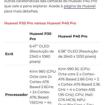
outras caraterísticas das câmaras do Huawei P40 Pro
que vale a pena explorar. Aceda à
página da Huawei
para mais detalhes.
Huawei P30 Pro versus Huawei P40 Pro
Huawei P30
Huawei P40 Pro
Pro
6.47” OLED
(Resolução de
6.58” OLED (Resolução
Ecrã
2340 x 1080
de 2640 x 1200 píxeis)
píxeis)
Kirin 990 5G (CPU:
Kirin 980 (CPU:
Octa-core 2 x Cortex-
Octa-core 2x
A76 Based 2.86 GHz + 2
Cortex-A76
x Cortex-A76 Based 2.36
Based 2.6GHz
GHz + 4 x Cortex-A55
+ 2x Cortex-
Processador
1.95 GHz); GPU: Mali-
A76; Based
G76 MC16; NPU:
1.92GHz + 4x
Dual Big Core + Tiny