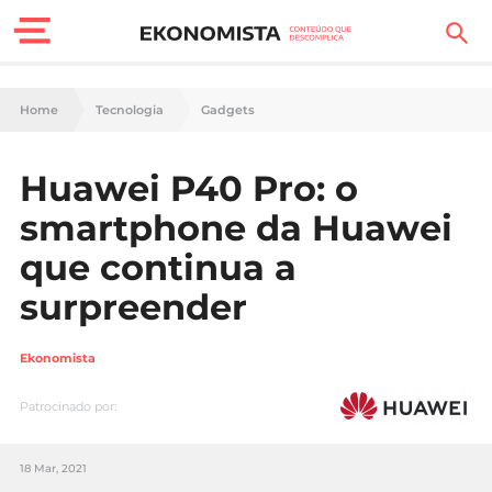
Finanças Pessoais
Home
Tecnologia
Gadgets
Motores
Huawei P40 Pro: o
Carreira
smartphone da Huawei
Casa
que continua a
surpreender
Lifestyle
Sociedade
Ekonomista
Tecnologia
Patrocinado por:
Negócios
18 Mar, 2021