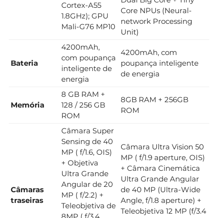
Cortex-A55
Core NPUs (Neural-
1.8GHz); GPU
network Processing
Mali-G76 MP10
Unit)
4200mAh,
4200mAh, com
com poupança
Bateria
poupança inteligente
inteligente de
de energia
energia
8 GB RAM +
8GB RAM + 256GB
Memória
128 / 256 GB
ROM
ROM
Câmara Super
Sensing de 40
Câmara Ultra Vision 50
MP ( f/1.6, OIS)
MP ( f/1.9 aperture, OIS)
+ Objetiva
+ Câmara Cinemática
Ultra Grande
Ultra Grande Angular
Angular de 20
Câmaras
de 40 MP (Ultra-Wide
MP ( f/2.2) +
traseiras
Angle, f/1.8 aperture) +
Teleobjetiva de
Teleobjetiva 12 MP (f/3.4
8MP ( f/3.4,