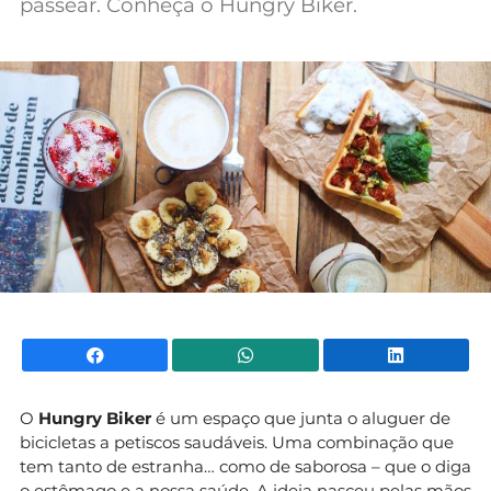
passear. Conheça o Hungry Biker.
Mundial 2026
Facebook
WhatsApp
Li
O
Hungry Biker
é um espaço que junta o aluguer de
bicicletas a petiscos saudáveis. Uma combinação que
tem tanto de estranha… como de saborosa – que o diga
o estômago e a nossa saúde. A ideia nasceu pelas mãos