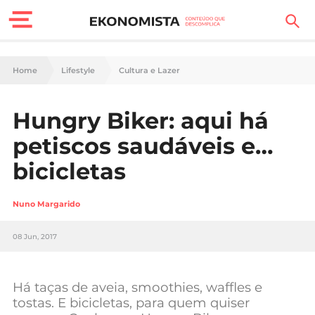
Finanças Pessoais
Home
Lifestyle
Cultura e Lazer
Motores
Hungry Biker: aqui há
Carreira
petiscos saudáveis e…
Casa
bicicletas
Lifestyle
Nuno Margarido
Sociedade
08 Jun, 2017
Tecnologia
Há taças de aveia, smoothies, waffles e
Negócios
tostas. E bicicletas, para quem quiser