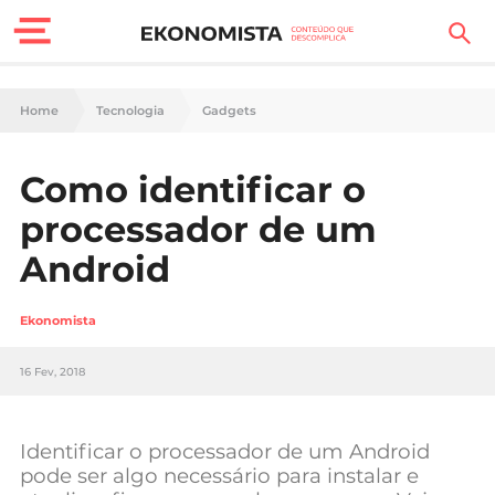
Finanças Pessoais
Home
Tecnologia
Gadgets
Motores
Como identificar o
Carreira
processador de um
Casa
Android
Lifestyle
Ekonomista
Sociedade
16 Fev, 2018
Tecnologia
Identificar o processador de um Android
Negócios
pode ser algo necessário para instalar e