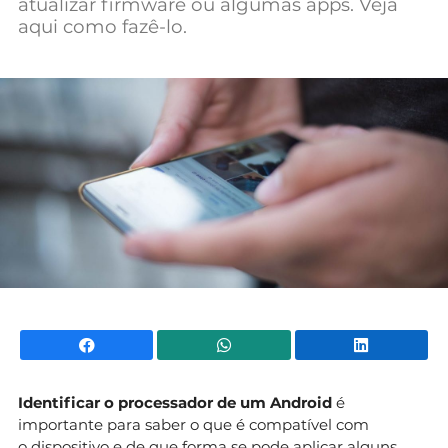
atualizar firmware ou algumas apps. Veja
Mundial 2026
aqui como fazê-lo.
Facebook
WhatsApp
Li
Identificar o processador de um Android
é
importante para saber o que é compatível com
o dispositivo e de que forma se pode aplicar alguns