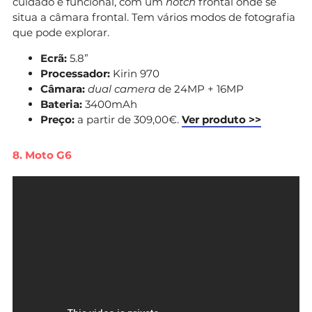
cuidado e funcional, com um
notch
frontal onde se
situa a câmara frontal. Tem vários modos de fotografia
que pode explorar.
Ecrã:
5.8”
Processador:
Kirin 970
Câmara:
dual camera
de
24MP + 16MP
Bateria:
3400mAh
Preço:
a partir de 309,00€.
Ver produto >>
8. Moto G6