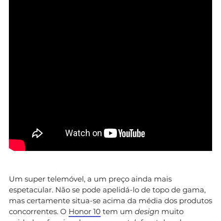
Um super telemóvel, a um preço ainda mais
espetacular. Não se pode apelidá-lo de topo de gama,
mas certamente situa-se acima da média dos produtos
concorrentes. O
Honor 10
tem um
design
muito