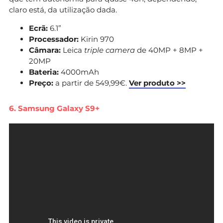
claro está, da utilização dada.
Ecrã:
6.1”
Processador:
Kirin 970
Câmara:
Leica
triple camera
de
40MP + 8MP +
20MP
Bateria:
4000mAh
Preço:
a partir de 549,99€.
Ver produto >>
6. Samsung Galaxy S9+