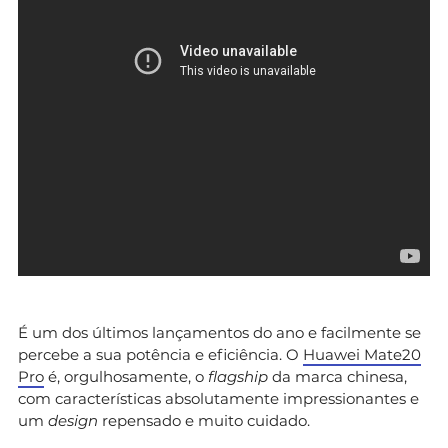
É um dos últimos lançamentos do ano e facilmente se
percebe a sua potência e eficiência. O
Huawei Mate20
Pro
é, orgulhosamente, o
flagship
da marca chinesa,
com características absolutamente impressionantes e
um
design
repensado e muito cuidado.