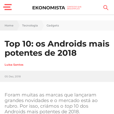
Finanças Pessoais
Home
Tecnologia
Gadgets
Motores
Top 10: os Androids mais
Carreira
potentes de 2018
Casa
Luísa Santos
Lifestyle
05 Dez, 2018
Sociedade
Tecnologia
Foram muitas as marcas que lançaram
grandes novidades e o mercado está ao
rubro. Por isso, criámos o
top
10 dos
Negócios
Androids mais potentes de 2018.