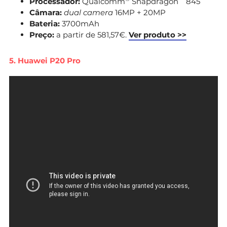
Processador:
Qualcomm
Snapdragon
845
Câmara:
dual camera
16MP + 20MP
Bateria:
3700mAh
Preço:
a partir de 581,57€.
Ver produto >>
5. Huawei P20 Pro