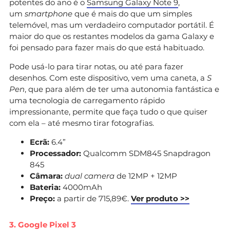
potentes do ano é o
Samsung Galaxy Note 9
,
um
smartphone
que é mais do que um simples
telemóvel, mas um verdadeiro computador portátil. É
maior do que os restantes modelos da gama Galaxy e
foi pensado para fazer mais do que está habituado.
Pode usá-lo para tirar notas, ou até para fazer
desenhos. Com este dispositivo, vem uma caneta, a
S
Pen
, que para além de ter uma autonomia fantástica e
uma tecnologia de carregamento rápido
impressionante, permite que faça tudo o que quiser
com ela – até mesmo tirar fotografias.
Ecrã:
6.4”
Processador:
Qualcomm SDM845 Snapdragon
845
Câmara:
dual camera
de 12MP + 12MP
Bateria:
4000mAh
Preço:
a partir de 715,89€.
Ver produto >>
3. Google Pixel 3