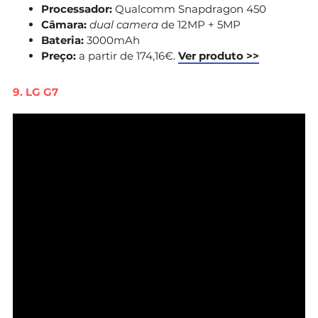
Processador:
Qualcomm Snapdragon 450
Câmara:
dual camera
de
12MP + 5MP
Bateria:
3000mAh
Preço:
a partir de 174,16€.
Ver produto >>
9. LG G7