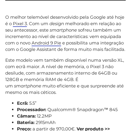
O melhor telemóvel desenvolvido pela Google até hoje
é o
Pixel 3
. Com um
design
melhorado em relação ao
seu antecessor, este
smartphone
sofreu também um
incremento ao nível de características: vem equipada
com o novo
Android 9 Pie
e possibilita uma integração
com o Google Assistant de forma muito mais facilitada.
Este modelo vem também disponível numa versão XL,
com ecrã maior. A nível de memória, o Pixel 3 não
desilude, com armazenamento interno de 64GB ou
128GB e memória RAM de 4GB. É
um
smartphone
muito eficiente e que surpreende até
mesmo os mais céticos.
Ecrã:
5.5”
Processador:
Qualcomm® Snapdragon™ 845
Câmara:
12.2MP
Bateria:
2915mAh
Preço:
a partir de 970,00€.
Ver produto >>