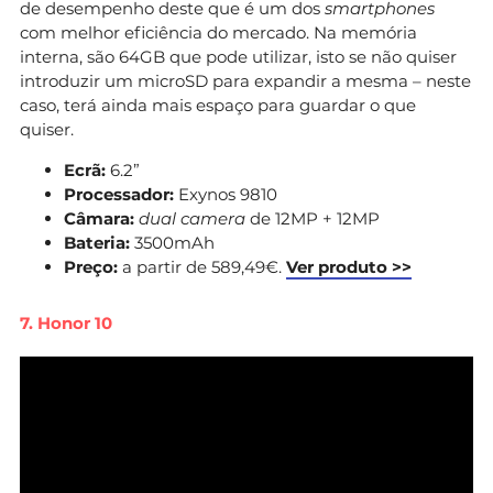
de desempenho deste que é um dos
smartphones
com melhor eficiência do mercado. Na memória
interna, são 64GB que pode utilizar, isto se não quiser
introduzir um microSD para expandir a mesma – neste
caso, terá ainda mais espaço para guardar o que
quiser.
Ecrã:
6.2”
Processador:
Exynos 9810
Câmara:
dual camera
de
12MP + 12MP
Bateria:
3500mAh
Preço:
a partir de 589,49€.
Ver produto >>
7. Honor 10