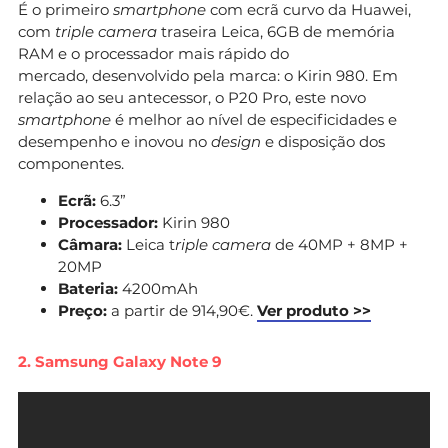
É o primeiro
smartphone
com ecrã curvo da Huawei,
com
triple camera
traseira Leica, 6GB de memória
RAM e o processador mais rápido do
mercado, desenvolvido pela marca: o Kirin 980. Em
relação ao seu antecessor, o P20 Pro, este novo
smartphone
é melhor ao nível de especificidades e
desempenho e inovou no
design
e disposição dos
componentes.
Ecrã:
6.3”
Processador:
Kirin 980
Câmara:
Leica t
riple camera
de 40MP + 8MP +
20MP
Bateria:
4200mAh
Preço:
a partir de 914,90€.
Ver produto >>
2. Samsung Galaxy Note 9