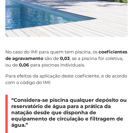
Piscina coletiva
0,03
Campos de ténis
0,03
Outros equipamentos de lazer
0,04
Qualidade construtiva
Até 0,15
Localização excecional
Até 0,10
Sistema central de climatização
0,03
No caso do IMI para quem tem piscina, os
coeficientes
de agravamento
são de
0,03
, se a piscina for coletiva,
Elevadores em edifícios de
0,02
ou de
0,06
para piscinas individuais.
menos de quatro pisos
Localização e operacionalidade
Para efeitos da aplicação deste coeficiente, e de acordo
Até 0,20
relativas
com o código do IMI:
Minorativos:
“Considera-se piscina qualquer depósito ou
Inexistência de cozinha
0,10
reservatório de água para a prática da
Inexistência de instalações
natação desde que disponha de
0,10
sanitárias
equipamento de circulação e filtragem de
água.”
Inexistência de rede pública ou
0,08
privada de água