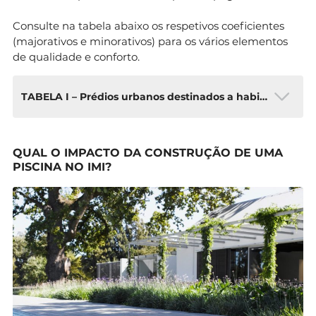
Consulte na tabela abaixo os respetivos coeficientes
(majorativos e minorativos) para os vários elementos
de qualidade e conforto.
TABELA I – Prédios urbanos destinados a habitação (Art.º 43.º CIMI)
Elementos de qualidade e
Coeficientes
QUAL O IMPACTO DA CONSTRUÇÃO DE UMA
conforto
PISCINA NO IMI?
Majorativos:
Moradias unifamiliares
Até 0,20
Localização em condomínio
0,20
fechado
Garagem individual
0,04
Garagem coletiva
0,03
Piscina individual
0,06