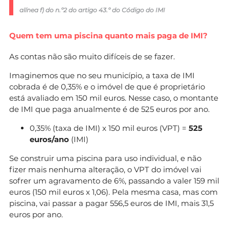
alínea f) do n.º2 do artigo 43.º do Código do IMI
Inexistência de rede pública ou
0,10
privada de eletricidade
Quem tem uma piscina quanto mais paga de IMI?
Inexistência de rede pública ou
0,02
privada de gás
As contas não são muito difíceis de se fazer.
Inexistência de rede pública ou
0,05
Imaginemos que no seu município, a taxa de IMI
privada de esgotos
cobrada é de 0,35% e o imóvel de que é proprietário
Inexistência de ruas
está avaliado em 150 mil euros. Nesse caso, o montante
0,03
pavimentadas
de IMI que paga anualmente é de 525 euros por ano.
Inexistência de elevador em
0,02
0,35% (taxa de IMI) x 150 mil euros (VPT) =
525
edifícios com mais de três pisos
euros/ano
(IMI)
Existência de áreas inferiores às
0,05
Se construir uma piscina para uso individual, e não
regulamentares
fizer mais nenhuma alteração, o VPT do imóvel vai
Estado deficiente de
sofrer um agravamento de 6%, passando a valer 159 mil
Até 0,05
conservação
euros (150 mil euros x 1,06). Pela mesma casa, mas com
piscina, vai passar a pagar 556,5 euros de IMI, mais 31,5
Localização e operacionalidade
Até 0,10
euros por ano.
relativas