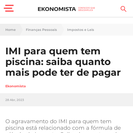
Finanças Pessoais
Home
Finanças Pessoais
Impostos e Leis
Motores
IMI para quem tem
Carreira
piscina: saiba quanto
Casa
mais pode ter de pagar
Lifestyle
Ekonomista
Sociedade
28 Abr, 2023
Tecnologia
O agravamento do IMI para quem tem
Negócios
piscina está relacionado com a fórmula de