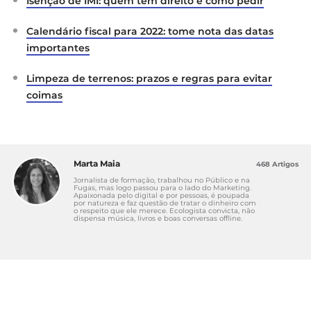
Isenção de IMI: quem tem direito e como pedir
Calendário fiscal para 2022: tome nota das datas
importantes
Limpeza de terrenos: prazos e regras para evitar
coimas
Marta Maia
468 Artigos
Jornalista de formação, trabalhou no Público e na
Fugas, mas logo passou para o lado do Marketing.
Apaixonada pelo digital e por pessoas, é poupada
por natureza e faz questão de tratar o dinheiro com
o respeito que ele merece. Ecologista convicta, não
dispensa música, livros e boas conversas offline.