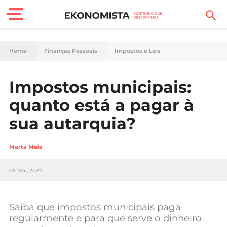
Finanças Pessoais
Home
Finanças Pessoais
Impostos e Leis
Motores
Impostos municipais:
Carreira
quanto está a pagar à
Casa
sua autarquia?
Lifestyle
Marta Maia
Sociedade
05 Mai, 2022
Tecnologia
Saiba que impostos municipais paga
Negócios
regularmente e para que serve o dinheiro