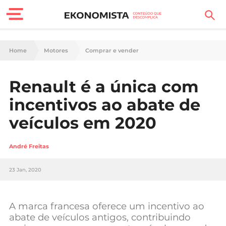
Finanças Pessoais
Home
Motores
Comprar e vender
Motores
Renault é a única com
Carreira
incentivos ao abate de
Casa
veículos em 2020
Lifestyle
André Freitas
Sociedade
23 Jan, 2020
Tecnologia
A marca francesa oferece um incentivo ao
Negócios
abate de veículos antigos, contribuindo