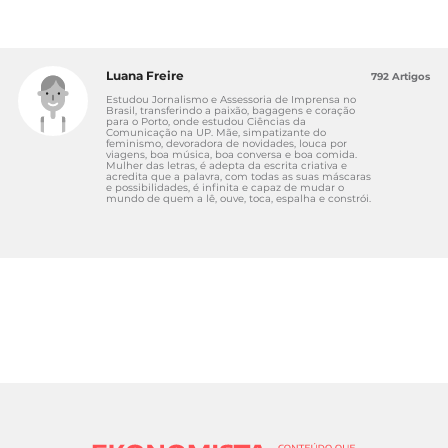
Luana Freire
792 Artigos
Estudou Jornalismo e Assessoria de Imprensa no
Brasil, transferindo a paixão, bagagens e coração
para o Porto, onde estudou Ciências da
Comunicação na UP. Mãe, simpatizante do
feminismo, devoradora de novidades, louca por
viagens, boa música, boa conversa e boa comida.
Mulher das letras, é adepta da escrita criativa e
acredita que a palavra, com todas as suas máscaras
e possibilidades, é infinita e capaz de mudar o
mundo de quem a lê, ouve, toca, espalha e constrói.