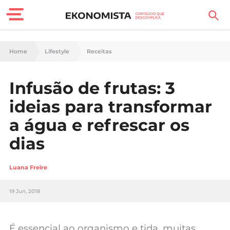
Finanças Pessoais
Home
Lifestyle
Receitas
Motores
Infusão de frutas: 3
Carreira
ideias para transformar
Casa
a água e refrescar os
dias
Lifestyle
Sociedade
Luana Freire
Tecnologia
19 Jun, 2018
Negócios
É essencial ao organismo e tida, muitas