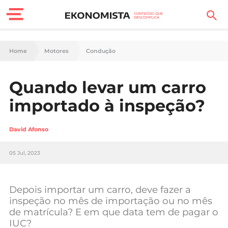
Finanças Pessoais
Home
Motores
Condução
Motores
Quando levar um carro
Carreira
importado à inspeção?
Casa
David Afonso
Lifestyle
05 Jul, 2023
Sociedade
Tecnologia
Depois importar um carro, deve fazer a
inspeção no mês de importação ou no mês
de matrícula? E em que data tem de pagar o
Negócios
IUC?