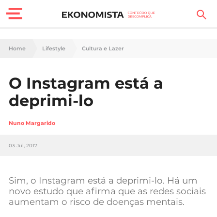
Finanças Pessoais
Home
Lifestyle
Cultura e Lazer
Motores
O Instagram está a
Carreira
deprimi-lo
Casa
Nuno Margarido
Lifestyle
03 Jul, 2017
Sociedade
Tecnologia
Sim, o Instagram está a deprimi-lo. Há um
novo estudo que afirma que as redes sociais
aumentam o risco de doenças mentais.
Negócios