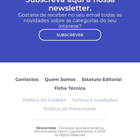
newsletter.
Gostaria de receber no seu email todas as
novidades sobre as categorias do seu
interese?
SUBSCREVER
Contactos
Quem Somos
Estatuto Editorial
Ficha Técnica
Política de Cookies
Termos e Condições
Política de Privacidade
Ekonomista
- Conteúdo que descomplica.
Periodicidade: Diária. Jupiterdiversity © 2026
All Rights Reserved