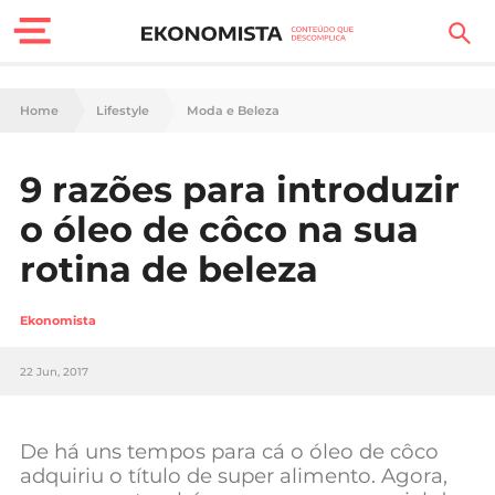
Finanças Pessoais
Home
Lifestyle
Moda e Beleza
Motores
9 razões para introduzir
Carreira
o óleo de côco na sua
Casa
rotina de beleza
Lifestyle
Ekonomista
Sociedade
22 Jun, 2017
Tecnologia
De há uns tempos para cá o óleo de côco
Negócios
adquiriu o título de super alimento. Agora,