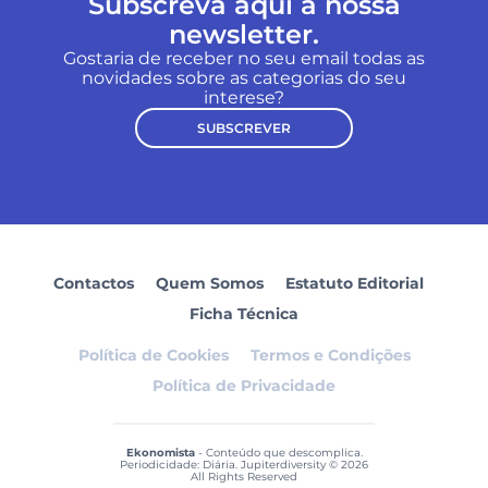
Subscreva aqui a nossa
newsletter.
Gostaria de receber no seu email todas as
novidades sobre as categorias do seu
interese?
SUBSCREVER
Contactos
Quem Somos
Estatuto Editorial
Ficha Técnica
Política de Cookies
Termos e Condições
Política de Privacidade
Ekonomista
- Conteúdo que descomplica.
Periodicidade: Diária. Jupiterdiversity © 2026
All Rights Reserved