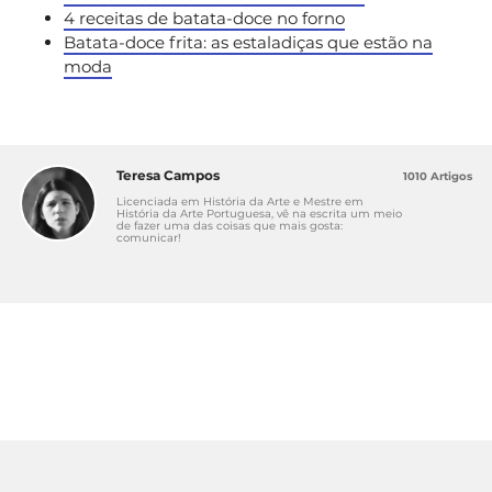
4 receitas de batata-doce no forno
Batata-doce frita: as estaladiças que estão na
moda
Teresa Campos
1010 Artigos
Licenciada em História da Arte e Mestre em
História da Arte Portuguesa, vê na escrita um meio
de fazer uma das coisas que mais gosta:
comunicar!