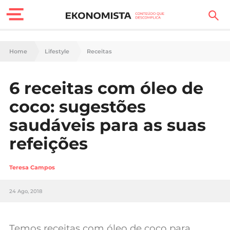
Finanças Pessoais
Home
Lifestyle
Receitas
Motores
6 receitas com óleo de
Carreira
coco: sugestões
Casa
saudáveis para as suas
refeições
Lifestyle
Sociedade
Teresa Campos
Tecnologia
24 Ago, 2018
Negócios
Temos receitas com óleo de coco para