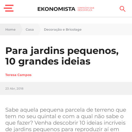
Finanças Pessoais
Home
Casa
Decoração e Bricolage
Motores
Para jardins pequenos,
Carreira
10 grandes ideias
Casa
Teresa Campos
Lifestyle
23 Abr, 2018
Sociedade
Tecnologia
Sabe aquela pequena parcela de terreno que
tem no seu quintal e com a qual não sabe o
que fazer? Venha descobrir 10 ideias incríveis
Negócios
de jardins pequenos para reproduzir aí em