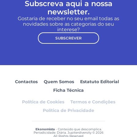
Subscreva aqui a nossa
newsletter.
Gostaria de receber no seu email todas as
novidades sobre as categorias do seu
interese?
SUBSCREVER
Contactos
Quem Somos
Estatuto Editorial
Ficha Técnica
Política de Cookies
Termos e Condições
Política de Privacidade
Ekonomista
- Conteúdo que descomplica.
Periodicidade: Diária. Jupiterdiversity © 2026
All Rights Reserved