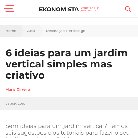
Finanças Pessoais
Home
Casa
Decoração e Bricolage
Motores
6 ideias para um jardim
Carreira
vertical simples mas
Casa
criativo
Lifestyle
Maria Oliveira
Sociedade
03 Jun, 2016
Tecnologia
Sem ideias para um jardim vertical? Temos
Negócios
seis sugestões e os tutoriais para fazer o seu