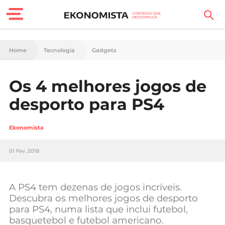
Finanças Pessoais
Home
Tecnologia
Gadgets
Motores
Os 4 melhores jogos de
Carreira
desporto para PS4
Casa
Ekonomista
Lifestyle
01 Fev, 2018
Sociedade
Tecnologia
A PS4 tem dezenas de jogos incríveis.
Descubra os melhores jogos de desporto
para PS4, numa lista que inclui futebol,
Negócios
basquetebol e futebol americano.