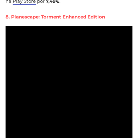
na
Play Store
por
7,49€
.
8. Planescape: Torment Enhanced Edition