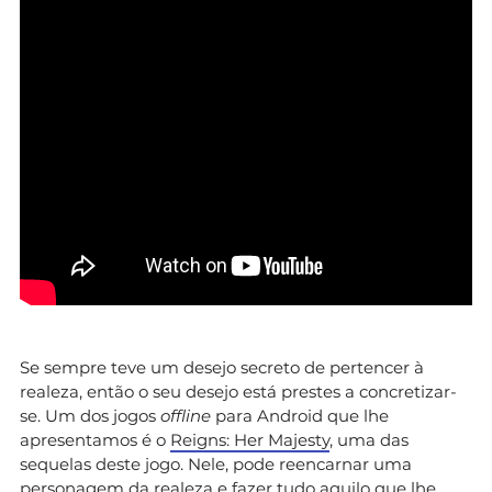
Se sempre teve um desejo secreto de pertencer à
realeza, então o seu desejo está prestes a concretizar-
se. Um dos jogos
offline
para Android que lhe
apresentamos é o
Reigns: Her Majesty
, uma das
sequelas deste jogo. Nele, pode reencarnar uma
personagem da realeza e fazer tudo aquilo que lhe