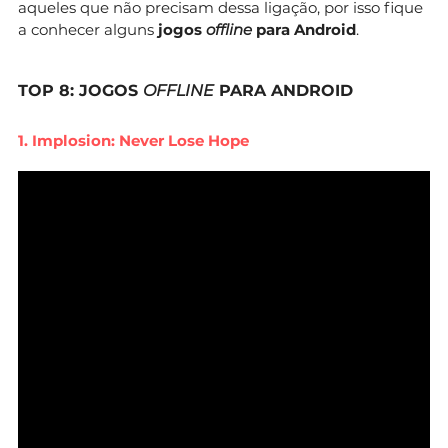
aqueles que não precisam dessa ligação, por isso fique
a conhecer alguns
jogos
offline
para Android
.
TOP 8: JOGOS
OFFLINE
PARA ANDROID
1. Implosion: Never Lose Hope