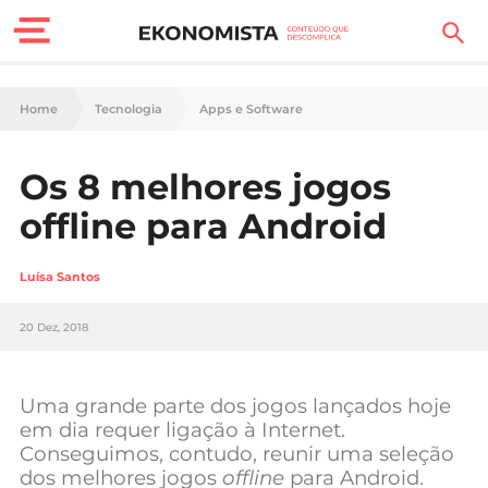
Finanças Pessoais
Home
Tecnologia
Apps e Software
Motores
Os 8 melhores jogos
Carreira
offline para Android
Casa
Luísa Santos
Lifestyle
20 Dez, 2018
Sociedade
Tecnologia
Uma grande parte dos jogos lançados hoje
em dia requer ligação à Internet.
Conseguimos, contudo, reunir uma seleção
Negócios
dos melhores jogos
offline
para Android.