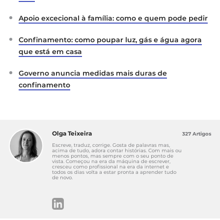
dos deveres impostos pelo estado de
emergência
Apoio excecional à família: como e quem pode pedir
Governo de Portugal:
Orientações
aplicáveis a todas as situações de
Confinamento: como poupar luz, gás e água agora
incumprimento das regras de
que está em casa
confinamento
Serviço Nacional de Saúde:
Estado de
Governo anuncia medidas mais duras de
Emergência
confinamento
Olga Teixeira
327 Artigos
Escreve, traduz, corrige. Gosta de palavras mas,
acima de tudo, adora contar histórias. Com mais ou
menos pontos, mas sempre com o seu ponto de
vista. Começou na era da máquina de escrever,
cresceu como profissional na era da internet e
todos os dias volta a estar pronta a aprender tudo
de novo.