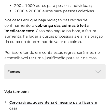
200 a 1.000 euros para pessoas individuais;
2.000 a 20.000 euros para pessoas coletivas.
Nos casos em que haja violação das regras de
confinamento, a
cobrança das coimas é feita
imediatamente
. Caso não pague na hora, a fatura
aumenta: há lugar a custas processuais e à majoração
da culpa no determinar do valor da coima.
Por isso, e tendo em conta estas regras, será mesmo
aconselhável ter uma justificação para sair de casa.
Fontes
Diário da República Eletrónico
Decreto-Lei
Veja também
n.º 8-A/2021
: Altera o regime
contraordenacional no âmbito da situação
Coronavírus: quarentena é mesmo para ficar em
de calamidade, contingência e alerta e
procede à qualificação contraordenacional
casa