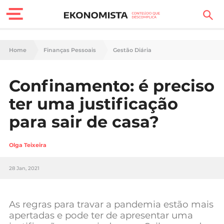
Finanças Pessoais
Home
Finanças Pessoais
Gestão Diária
Motores
Confinamento: é preciso
Carreira
ter uma justificação
Casa
para sair de casa?
Lifestyle
Olga Teixeira
Sociedade
28 Jan, 2021
Tecnologia
As regras para travar a pandemia estão mais
Negócios
apertadas e pode ter de apresentar uma