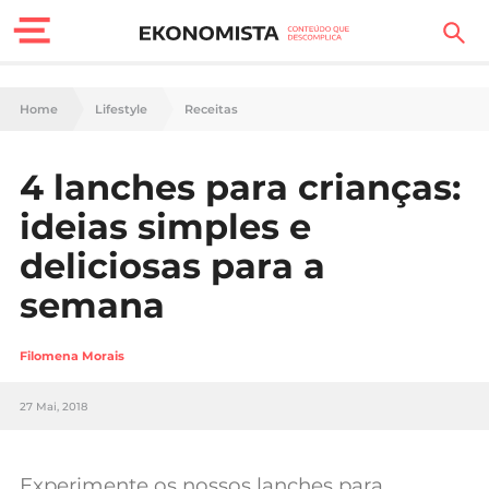
Finanças Pessoais
Home
Lifestyle
Receitas
Motores
4 lanches para crianças:
Carreira
ideias simples e
Casa
deliciosas para a
semana
Lifestyle
Sociedade
Filomena Morais
Tecnologia
27 Mai, 2018
Negócios
Experimente os nossos lanches para