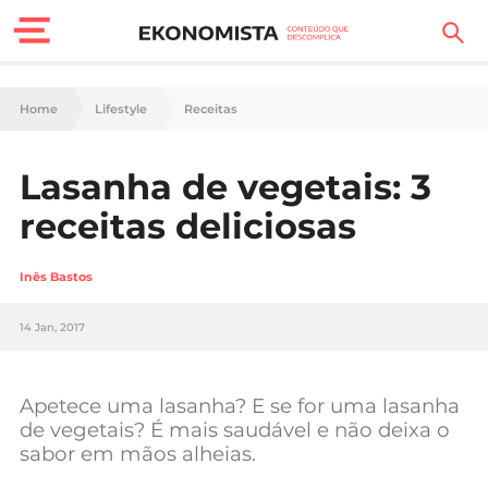
Finanças Pessoais
Home
Lifestyle
Receitas
Motores
Lasanha de vegetais: 3
Carreira
receitas deliciosas
Casa
Inês Bastos
Lifestyle
14 Jan, 2017
Sociedade
Tecnologia
Apetece uma lasanha? E se for uma lasanha
de vegetais? É mais saudável e não deixa o
sabor em mãos alheias.
Negócios