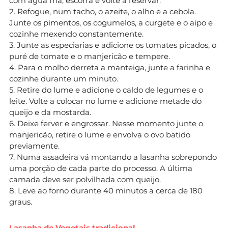
com água fria, escorra e volte a reservar.
2. Refogue, num tacho, o azeite, o alho e a cebola.
Junte os pimentos, os cogumelos, a curgete e o aipo e
cozinhe mexendo constantemente.
3. Junte as especiarias e adicione os tomates picados, o
puré de tomate e o manjericão e tempere.
4. Para o molho derreta a manteiga, junte a farinha e
cozinhe durante um minuto.
5. Retire do lume e adicione o caldo de legumes e o
leite. Volte a colocar no lume e adicione metade do
queijo e da mostarda.
6. Deixe ferver e engrossar. Nesse momento junte o
manjericão, retire o lume e envolva o ovo batido
previamente.
7. Numa assadeira vá montando a lasanha sobrepondo
uma porção de cada parte do processo. A última
camada deve ser polvilhada com queijo.
8. Leve ao forno durante 40 minutos a cerca de 180
graus.
Lasanha de Vegetais tradicional