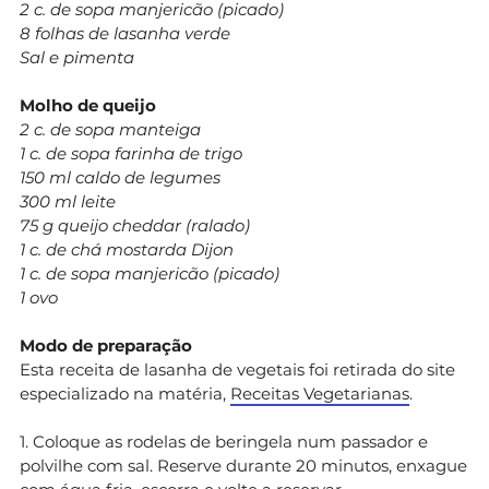
2 c. de sopa manjericão (picado)
8 folhas de lasanha verde
Sal e pimenta
Molho de queijo
2 c. de sopa manteiga
1 c. de sopa farinha de trigo
150 ml caldo de legumes
300 ml leite
75 g queijo cheddar (ralado)
1 c. de chá mostarda Dijon
1 c. de sopa manjericão (picado)
1 ovo
Modo de preparação
Esta receita de lasanha de vegetais foi retirada do site
especializado na matéria,
Receitas Vegetarianas
.
1. Coloque as rodelas de beringela num passador e
polvilhe com sal. Reserve durante 20 minutos, enxague