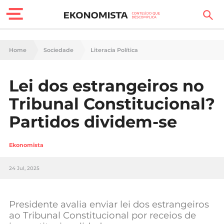
Finanças Pessoais
Home
Sociedade
Literacia Política
Motores
Lei dos estrangeiros no
Carreira
Tribunal Constitucional?
Casa
Partidos dividem-se
Lifestyle
Ekonomista
Sociedade
24 Jul, 2025
Tecnologia
Presidente avalia enviar lei dos estrangeiros
Negócios
ao Tribunal Constitucional por receios de