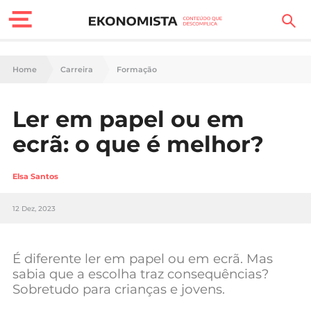
Finanças Pessoais
Home
Carreira
Formação
Motores
Ler em papel ou em
Carreira
ecrã: o que é melhor?
Casa
Elsa Santos
Lifestyle
12 Dez, 2023
Sociedade
Tecnologia
É diferente ler em papel ou em ecrã. Mas
sabia que a escolha traz consequências?
Sobretudo para crianças e jovens.
Negócios