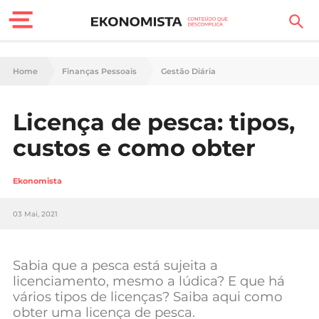
Finanças Pessoais
Home
Finanças Pessoais
Gestão Diária
Motores
Licença de pesca: tipos,
Carreira
custos e como obter
Casa
Ekonomista
Lifestyle
03 Mai, 2021
Sociedade
Tecnologia
Sabia que a pesca está sujeita a
licenciamento, mesmo a lúdica? E que há
vários tipos de licenças? Saiba aqui como
Negócios
obter uma licença de pesca.