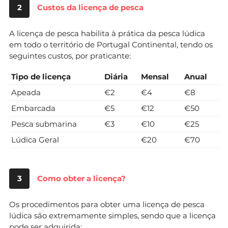
2
Custos da licença de pesca
A licença de pesca habilita à prática da pesca lúdica
em todo o território de Portugal Continental, tendo os
seguintes custos, por praticante:
Tipo de licença
Diária
Mensal
Anual
Apeada
€2
€4
€8
Embarcada
€5
€12
€50
Pesca submarina
€3
€10
€25
Lúdica Geral
€20
€70
3
Como obter a licença?
Os procedimentos para obter uma licença de pesca
lúdica são extremamente simples, sendo que a licença
pode ser adquirida: