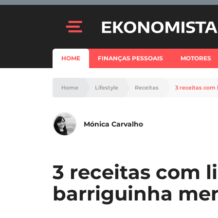
HOME
FINANÇAS PESSOAIS
MOTORES
Home
Lifestyle
Receitas
3 receitas com
Mónica Carvalho
3 receitas com 
barriguinha me