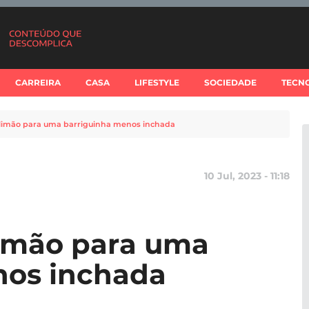
CARREIRA
CASA
LIFESTYLE
SOCIEDADE
TECN
 limão para uma barriguinha menos inchada
10 Jul, 2023 - 11:18
limão para uma
nos inchada