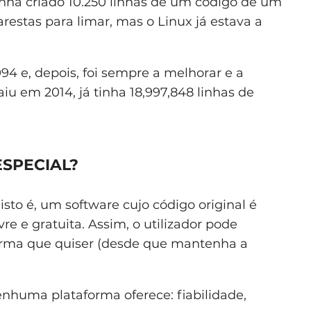
nha criado 10.250 linhas de um código de um
arestas para limar, mas o Linux já estava a
994 e, depois, foi sempre a melhorar e a
aiu em 2014, já tinha 18,997,848 linhas de
ESPECIAL?
, isto é, um software cujo código original é
vre e gratuita. Assim, o utilizador pode
 forma que quiser (desde que mantenha a
nhuma plataforma oferece: fiabilidade,