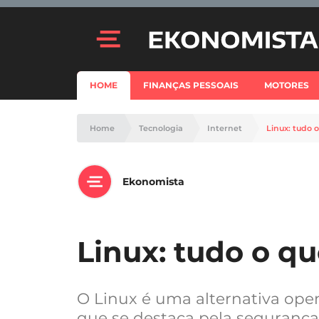
HOME
FINANÇAS PESSOAIS
MOTORES
Home
Tecnologia
Internet
Linux: tudo 
Ekonomista
Linux: tudo o qu
O Linux é uma alternativa op
que se destaca pela segurança e