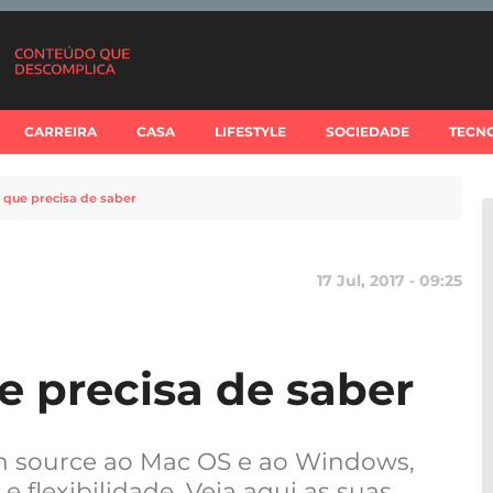
CARREIRA
CASA
LIFESTYLE
SOCIEDADE
TECN
o que precisa de saber
17 Jul, 2017 - 09:25
e precisa de saber
en source ao Mac OS e ao Windows,
 flexibilidade. Veja aqui as suas